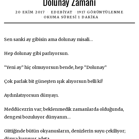
Dolunay Zamanı
20 EKIM 2017
EDEBIYAT
1917 GÖRÜNTÜLENME
OKUMA SÜRESI 1 DAKIKA
Sen sanki ay gibisin ama dolunay misali…
Hep dolunay gibi parlıyorsun.
“Yeni ay” hiç olmuyorsun bende, hep “Dolunay”
Çok parlak bit güneşten ışık alıyorsun belli ki!
Aydınlatıyorsun dünyayı.
Meddücezrin var; beklenmedik zamanlarda olduğunda,
dengesi bozuluyor dünyanın…
Gittiğinde bütün okyanusların, denizlerin suyu çekiliyor;
dünya kuruyor adeta.