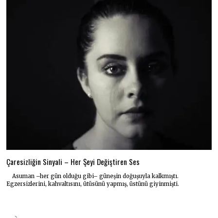
Çaresizliğin Sinyali – Her Şeyi Değiştiren Ses
Asuman –her gün olduğu gibi– güneşin doğuşuyla kalkmıştı.
Egzersizlerini, kahvaltısını, ütüsünü yapmış, üstünü giyinmişti.