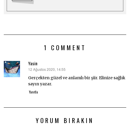
1 COMMENT
Yasin
12 Ağustos 2020, 14:55
dedi
ki:
Gerçekten güzel ve anlamlı bir şiir. Elinize sağlık
sayın yazar.
Yanıtla
YORUM BIRAKIN