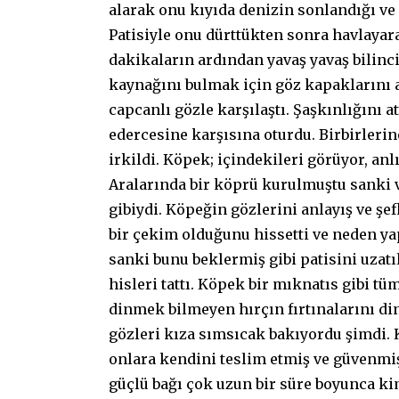
alarak onu kıyıda denizin sonlandığı ve 
Patisiyle onu dürttükten sonra havlayar
dakikaların ardından yavaş yavaş bilinc
kaynağını bulmak için göz kapaklarını ar
capcanlı gözle karşılaştı. Şaşkınlığını 
edercesine karşısına oturdu. Birbirlerin
irkildi. Köpek; içindekileri görüyor, anl
Aralarında bir köprü kurulmuştu sanki 
gibiydi. Köpeğin gözlerini anlayış ve şef
bir çekim olduğunu hissetti ve neden ya
sanki bunu beklermiş gibi patisini uzatı
hisleri tattı. Köpek bir mıknatıs gibi tü
dinmek bilmeyen hırçın fırtınalarını din
gözleri kıza sımsıcak bakıyordu şimdi. 
onlara kendini teslim etmiş ve güvenmişt
güçlü bağı çok uzun bir süre boyunca k