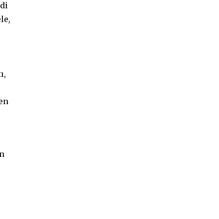
di
le,
ı,
len
in