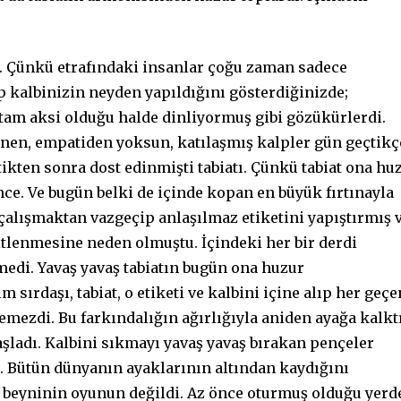
. Çünkü etrafındaki insanlar çoğu zaman sadece
p kalbinizin neyden yapıldığını gösterdiğinizde;
a, tam aksi olduğu halde dinliyormuş gibi gözükürlerdi.
ünen, empatiden yoksun, katılaşmış kalpler gün geçtikç
ttikten sonra dost edinmişti tabiatı. Çünkü tabiat ona hu
ince. Ve bugün belki de içinde kopan en büyük fırtınayla
çalışmaktan vazgeçip anlaşılmaz etiketini yapıştırmış 
itlenmesine neden olmuştu. İçindeki her bir derdi
medi. Yavaş yavaş tabiatın bugün ona huzur
sırdaşı, tabiat, o etiketi ve kalbini içine alıp her geçe
mezdi. Bu farkındalığın ağırlığıyla aniden ayağa kalktı
şladı. Kalbini sıkmayı yavaş yavaş bırakan pençeler
. Bütün dünyanın ayaklarının altından kaydığını
da beyninin oyunun değildi. Az önce oturmuş olduğu yerd