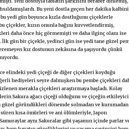
ıştı. Yeni dostuyla tabiatın şarkısını beraber dinlemiş,
 fısıldamışlardı. Bu yeni dostla geçen her dakika kalbini
k bu yedi gün boyunca kızla dostluğunu çiçeklerle
bu çiçekler, kızın onunla bağını kuvvetlendirmiş,
ekleri daha önce hiç görmemişti ve daha ilginç olanı ise
İlk gün bir çiçekle, yedinci gün ise yedi tane güzel pe
 veremeyen kız dostunun zekâsına da şaşıyordu çünkü
rmıyordu.
 elindeki yedi çiçeği de diğer çiçekleri koyduğu
erli hediyeleri seyre dalmışken bu pembe çiçekleri da
ilizlenen merakla çiçekleri araştırmaya başladı. Kolay
erin Sakura ağacı çiçeği olduğunu ve çiçeğin etkileyici
 en güzel göründükleri dönemde solmadan ve kurumadan
 süren kısa ömürleri ve ani ölümleriyle, Japon
 Samuraylar aynı Sakuralar gibi yaşamın içinde parlar v
üp; hem hayatın güzelliklerini ve yaşama sevincini hem