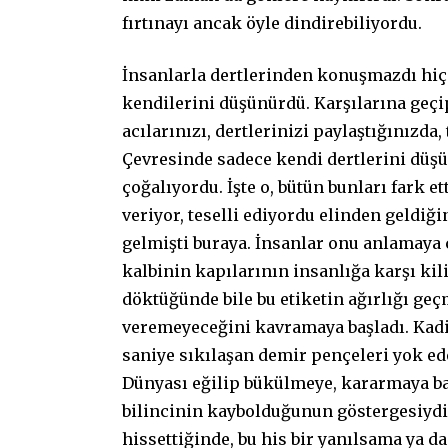
fırtınayı ancak öyle dindirebiliyordu.
İnsanlarla dertlerinden konuşmazdı hiç
kendilerini düşünürdü. Karşılarına geçi
acılarınızı, dertlerinizi paylaştığınızd
Çevresinde sadece kendi dertlerini düş
çoğalıyordu. İşte o, bütün bunları fark e
veriyor, teselli ediyordu elinden geldiğ
gelmişti buraya. İnsanlar onu anlamaya 
kalbinin kapılarının insanlığa karşı kil
döktüğünde bile bu etiketin ağırlığı geç
veremeyeceğini kavramaya başladı. Kadim 
saniye sıkılaşan demir pençeleri yok ede
Dünyası eğilip bükülmeye, kararmaya ba
bilincinin kaybolduğunun göstergesiydi
hissettiğinde, bu his bir yanılsama ya 