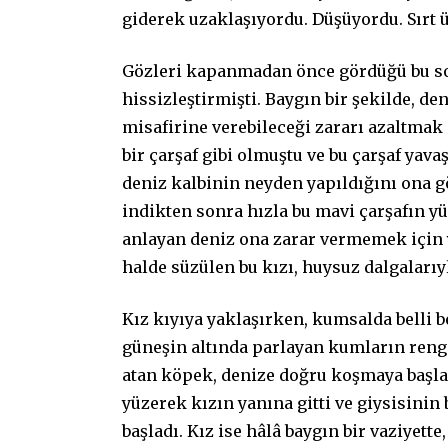
giderek uzaklaşıyordu. Düşüyordu. Sırt 
Gözleri kapanmadan önce gördüğü bu son
hissizleştirmişti. Baygın bir şekilde, d
misafirine verebileceği zararı azaltmak
bir çarşaf gibi olmuştu ve bu çarşaf yav
deniz kalbinin neyden yapıldığını ona g
indikten sonra hızla bu mavi çarşafın y
anlayan deniz ona zarar vermemek için 
halde süzülen bu kızı, huysuz dalgalarıyl
Kız kıyıya yaklaşırken, kumsalda belli b
güneşin altında parlayan kumların reng
atan köpek, denize doğru koşmaya başla
yüzerek kızın yanına gitti ve giysisini
başladı. Kız ise hâlâ baygın bir vaziyett