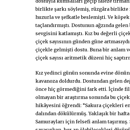
dostuyla kumsalları geçip faleze tırmanm
birlikte şarkı söylemiş, rüzgâra birlikte
huzurla ve şefkatle beslemişti. Ve köpe
taçlandırmıştı. Dostunun ağzında gelen 
sevgisini katlamıştı. Kız bu değerli çiç
çiçek sayısının günden güne artmasıydı. 
çiçekle gelmişti dostu. Buna bir anlam
çiçek sayısı aritmetik düzeni hiç saptı
Kız yedinci günün sonunda evine dönünce
kavanoza doldurdu. Dostundan gelen değ
önce hiç görmediğini fark etti. İçinde f
olmayan bir araştırma sonunda bu çiçekl
hikâyesini öğrendi: “Sakura çiçekleri
dalından dökülürmüş. Yaklaşık bir hafta
Samurayları için felsefi anlam taşırmış.
savaşırken, her an ölebilecekleri düşün