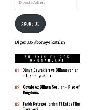
posta
Adresi
ABONE OL
Diğer 335 aboneye katılın
BU AYIN EN ÇOK
OKUNANLARI
Dünya Bayrakları ve Bilinmeyenler
01
– Ülke Bayrakları
Cevabı Az Bilinen Sorular – Rise of
02
Kingdoms
Farklı Kategorilerden 11 Enfes Film
03
Tavsiyesi