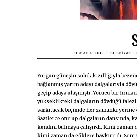
31 MAYIS 2019
EDEBIYAT
Yorgun güneşin soluk kızıllığıyla bezene
bağlanmış yarım adayı dalgalarıyla dövü
geçip adaya ulaşmıştı. Yorucu bir tırma
yükseklikteki dalgaların dövdüğü falezi
sarkıtacak biçimde her zamanki yerine o
Saatlerce oturup dalgaların dansında, k
kendini bulmaya çalışırdı. Kimi zaman d
kimi zaman da göklere haykırırdı. Sonra