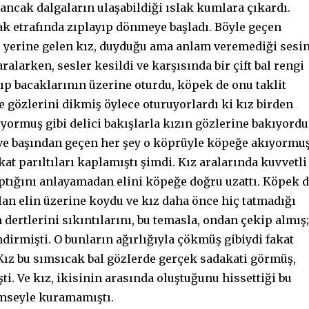
ancak dalgaların ulaşabildiği ıslak kumlara çıkardı.
ak etrafında zıplayıp dönmeye başladı. Böyle geçen
i yerine gelen kız, duyduğu ama anlam veremediği sesi
alarken, sesler kesildi ve karşısında bir çift bal rengi
atıp bacaklarının üzerine oturdu, köpek de onu taklit
e gözlerini dikmiş öylece oturuyorlardı ki kız birden
ıyormuş gibi delici bakışlarla kızın gözlerine bakıyordu
ve başından geçen her şey o köprüyle köpeğe akıyormu
kat parıltıları kaplamıştı şimdi. Kız aralarında kuvvetli
ptığını anlayamadan elini köpeğe doğru uzattı. Köpek 
lan elin üzerine koydu ve kız daha önce hiç tatmadığı
m dertlerini sıkıntılarını, bu temasla, ondan çekip almış;
dirmişti. O bunların ağırlığıyla çökmüş gibiydi fakat
Kız bu sımsıcak bal gözlerde gerçek sadakati görmüş,
i. Ve kız, ikisinin arasında oluştuğunu hissettiği bu
imseyle kuramamıştı.