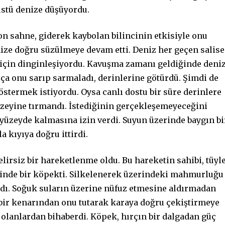
üstü denize düşüyordu.
 sahne, giderek kaybolan bilincinin etkisiyle onu
enize doğru süzülmeye devam etti. Deniz her geçen salise
 için dinginleşiyordu. Kavuşma zamanı geldiğinde deni
aşça onu sarıp sarmaladı, derinlerine götürdü. Şimdi de
östermek istiyordu. Oysa canlı dostu bir süre derinlere
üzeyine tırmandı. İstediğinin gerçekleşemeyeceğini
yüzeyde kalmasına izin verdi. Suyun üzerinde baygın bi
a kıyıya doğru ittirdi.
elirsiz bir hareketlenme oldu. Bu hareketin sahibi, tüyl
inde bir köpekti. Silkelenerek üzerindeki mahmurluğu
dı. Soğuk suların üzerine nüfuz etmesine aldırmadan
n bir kenarından onu tutarak karaya doğru çekiştirmeye
e, olanlardan bihaberdi. Köpek, hırçın bir dalgadan güç