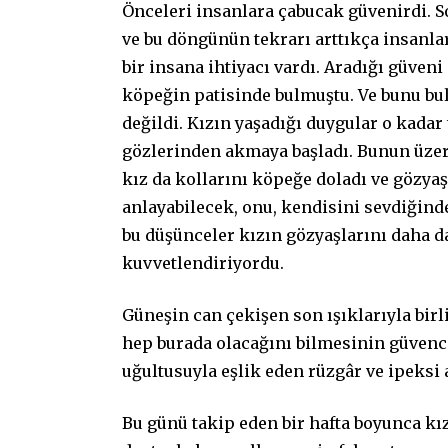
Önceleri insanlara çabucak güvenirdi. So
ve bu döngünün tekrarı arttıkça insanlar
bir insana ihtiyacı vardı. Aradığı güven
köpeğin patisinde bulmuştu. Ve bunu bul
değildi. Kızın yaşadığı duygular o kadar 
gözlerinden akmaya başladı. Bunun üzeri
kız da kollarını köpeğe doladı ve gözya
anlayabilecek, onu, kendisini sevdiğind
bu düşünceler kızın gözyaşlarını daha d
kuvvetlendiriyordu.
Güneşin can çekişen son ışıklarıyla birl
hep burada olacağını bilmesinin güvenc
uğultusuyla eşlik eden rüzgâr ve ipeksi 
Bu günü takip eden bir hafta boyunca kı