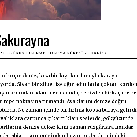
Sakurayna
1483 GÖRÜNTÜLENME
OKUMA SÜRESI 23 DAKIKA
n hırçın deniz; kısa bir kıyı kordonuyla karaya
yordu. Siyah bir siluet ise ağır adımlarla çoktan kordo
nışın ardından adanın en ucunda, denizden birkaç metre
n tepe noktasına tırmandı. Ayaklarını denize doğru
turdu. Ne zaman içinde bir fırtına kopsa buraya gelirdi
ayalıklara çarpınca çıkarttıkları seslerde, gökyüzünde
ertlerini denize döker kimi zaman rüzgârlara fısıldar
 da tabiatın armonisinden huzur toplardı. İçindeki