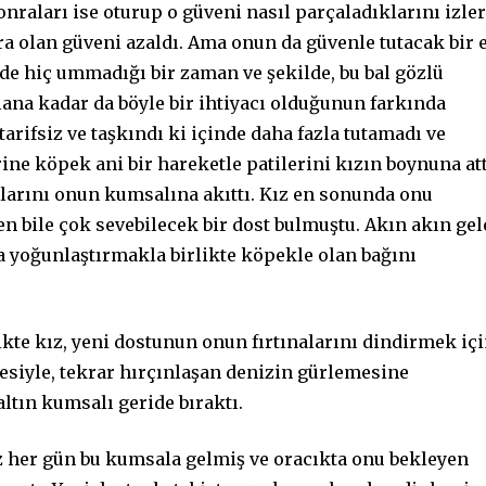
nraları ise oturup o güveni nasıl parçaladıklarını izler
a olan güveni azaldı. Ama onun da güvenle tutacak bir e
i de hiç ummadığı bir zaman ve şekilde, bu bal gözlü
ana kadar da böyle bir ihtiyacı olduğunun farkında
tarifsiz ve taşkındı ki içinde daha fazla tutamadı ve
ne köpek ani bir hareketle patilerini kızın boynuna att
şlarını onun kumsalına akıttı. Kız en sonunda onu
en bile çok sevebilecek bir dost bulmuştu. Akın akın ge
a yoğunlaştırmakla birlikte köpekle olan bağını
ikte kız, yeni dostunun onun fırtınalarını dindirmek iç
esiyle, tekrar hırçınlaşan denizin gürlemesine
altın kumsalı geride bıraktı.
z her gün bu kumsala gelmiş ve oracıkta onu bekleyen