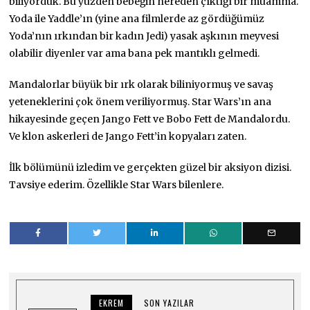
biliyorduk. Bu yüzden bebeğin nereden çıktığı bir muamma.
Yoda ile Yaddle’ın (yine ana filmlerde az gördüğümüz
Yoda’nın ırkından bir kadın Jedi) yasak aşkının meyvesi
olabilir diyenler var ama bana pek mantıklı gelmedi.
Mandalorlar büyük bir ırk olarak biliniyormuş ve savaş
yeteneklerini çok önem veriliyormuş. Star Wars’ın ana
hikayesinde geçen Jango Fett ve Bobo Fett de Mandalordu.
Ve klon askerleri de Jango Fett’in kopyaları zaten.
İlk bölümünü izledim ve gerçekten güzel bir aksiyon dizisi.
Tavsiye ederim. Özellikle Star Wars bilenlere.
EKREM
SON YAZILAR