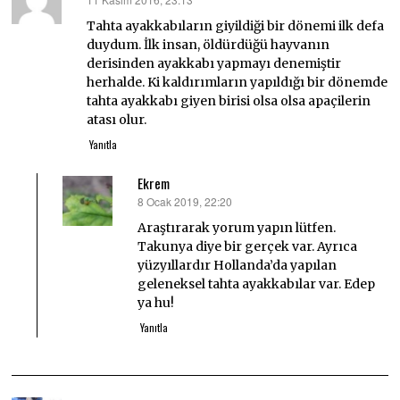
dedi
ki:
Tahta ayakkabıların giyildiği bir dönemi ilk defa
duydum. İlk insan, öldürdüğü hayvanın
derisinden ayakkabı yapmayı denemiştir
herhalde. Ki kaldırımların yapıldığı bir dönemde
tahta ayakkabı giyen birisi olsa olsa apaçilerin
atası olur.
Yanıtla
Ekrem
8 Ocak 2019, 22:20
dedi
ki:
Araştırarak yorum yapın lütfen.
Takunya diye bir gerçek var. Ayrıca
yüzyıllardır Hollanda’da yapılan
geleneksel tahta ayakkabılar var. Edep
ya hu!
Yanıtla