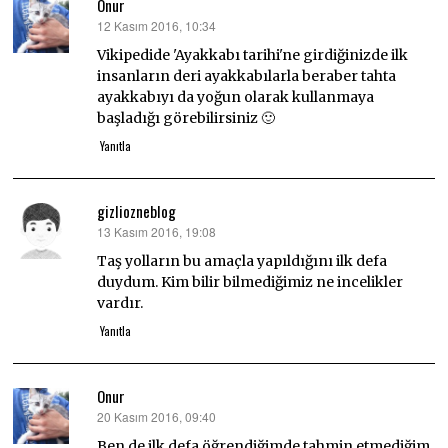
Onur
12 Kasım 2016, 10:34
dedi
ki:
Vikipedide 'Ayakkabı tarihi'ne girdiğinizde ilk
insanların deri ayakkabılarla beraber tahta
ayakkabıyı da yoğun olarak kullanmaya
başladığı görebilirsiniz 🙂
Yanıtla
gizliozneblog
13 Kasım 2016, 19:08
dedi
ki:
Taş yolların bu amaçla yapıldığını ilk defa
duydum. Kim bilir bilmediğimiz ne incelikler
vardır.
Yanıtla
Onur
20 Kasım 2016, 09:40
dedi
ki:
Ben de ilk defa öğrendiğimde tahmin etmediğim