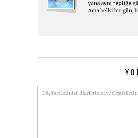
yana aynı repliğe gü
Ama belki bir gün, bi
YO