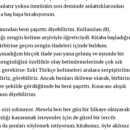
anlatır yoksa ömrünün son deminde anlattıklarından
la baş başa bırakıyorum.
mından beni şaşırttı diyebilirim. Kullanılan dil,
ığı zengin kelime arşiviyle öğreticiydi. Kitaba başladığ
rbirine geçen zengin ifadeleri içinde buldum.
madığım birçok ifade yan yana gelmiş ve uyumlu bir
enginliğini özellikle olay betimlemelerinde çok sık
 gerekirse: Eski Türkçe kelimeleri aralara serpiştirilm
liriz, görebiliriz. Ancak bunları ikileme olarak, birbiri
r şekilde gördüğümde bu beni şaşırttı. Kısacası alışık
um diyebilirim.
e sizi sıkmıyor. Mesela ben her gün bir hikaye okuyarak
nlığı kazanmak isteyenler için de güzel bir tercih
n da şunları söylemek istiyorum; kitabımız, öyle aklınız