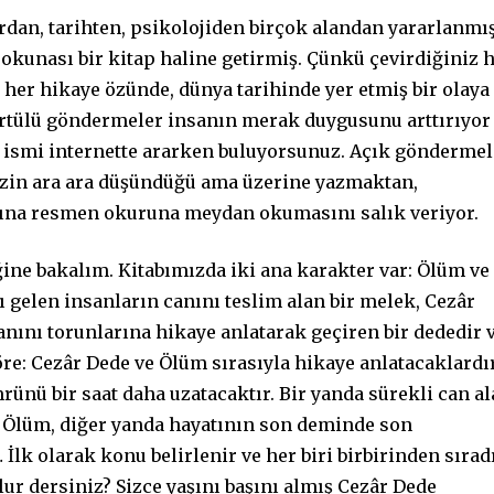
rdan, tarihten, psikolojiden birçok alandan yararlanmış
 okunası bir kitap haline getirmiş. Çünkü çevirdiğiniz 
 her hikaye özünde, dünya tarihinde yer etmiş bir olaya
Örtülü göndermeler insanın merak duygusunu arttırıyor
r ismi internette ararken buluyorsunuz. Açık göndermel
mizin ara ara düşündüğü ama üzerine yazmaktan,
dına resmen okuruna meydan okumasını salık veriyor.
iğine bakalım. Kitabımızda iki ana karakter var: Ölüm ve
gelen insanların canını teslim alan bir melek, Cezâr
nını torunlarına hikaye anlatarak geçiren bir dededir 
öre: Cezâr Dede ve Ölüm sırasıyla hikaye anlatacaklardı
rünü bir saat daha uzatacaktır. Bir yanda sürekli can a
en Ölüm, diğer yanda hayatının son deminde son
İlk olarak konu belirlenir ve her biri birbirinden sırad
lur dersiniz? Sizce yaşını başını almış Cezâr Dede