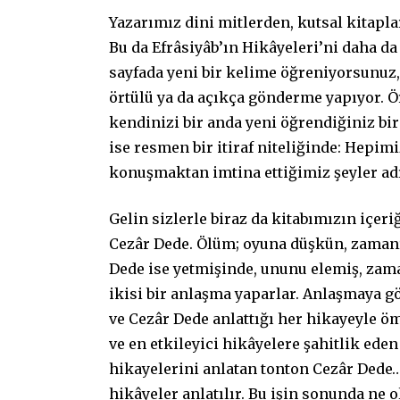
Yazarımız dini mitlerden, kutsal kitapla
Bu da Efrâsiyâb’ın Hikâyeleri’ni daha da
sayfada yeni bir kelime öğreniyorsunuz,
örtülü ya da açıkça gönderme yapıyor. 
kendinizi bir anda yeni öğrendiğiniz bi
ise resmen bir itiraf niteliğinde: Hepi
konuşmaktan imtina ettiğimiz şeyler a
Gelin sizlerle biraz da kitabımızın içer
Cezâr Dede. Ölüm; oyuna düşkün, zamanı 
Dede ise yetmişinde, ununu elemiş, zama
ikisi bir anlaşma yaparlar. Anlaşmaya g
ve Cezâr Dede anlattığı her hikayeyle öm
ve en etkileyici hikâyelere şahitlik ed
hikayelerini anlatan tonton Cezâr Dede… 
hikâyeler anlatılır. Bu işin sonunda ne o