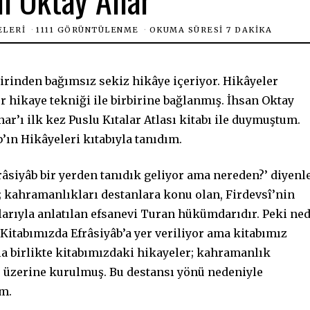
ELERI
1111 GÖRÜNTÜLENME
OKUMA SÜRESI 7 DAKIKA
rbirinden bağımsız sekiz hikâye içeriyor. Hikâyeler
r hikaye tekniği ile birbirine bağlanmış. İhsan Oktay
ar’ı ilk kez Puslu Kıtalar Atlası kitabı ile duymuştum.
b’ın Hikâyeleri kıtabıyla tanıdım.
râsiyâb bir yerden tanıdık geliyor ama nereden?’ diyenl
b; kahramanlıkları destanlara konu olan, Firdevsî’nin
arıyla anlatılan efsanevi Turan hükümdarıdır. Peki ne
 Kitabımızda Efrâsiyâb’a yer veriliyor ama kitabımız
a birlikte kitabımızdaki hikayeler; kahramanlık
ar üzerine kurulmuş. Bu destansı yönü nedeniyle
im.