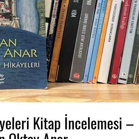
âyeleri Kitap İncelemesi –
n Oktay Anar