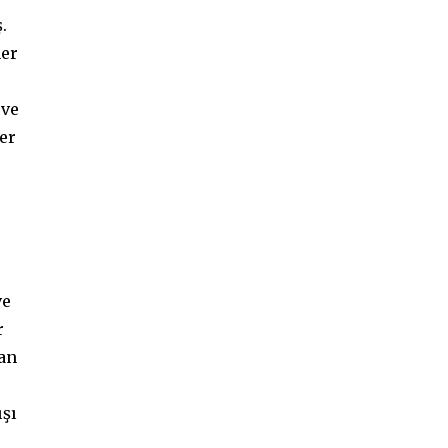
.
her
 ve
er
ve
r
lan
ışı