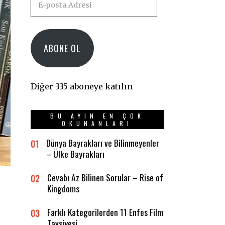
posta
Adresi
ABONE OL
Diğer 335 aboneye katılın
BU AYIN EN ÇOK
OKUNANLARI
Dünya Bayrakları ve Bilinmeyenler
01
– Ülke Bayrakları
Cevabı Az Bilinen Sorular – Rise of
02
Kingdoms
Farklı Kategorilerden 11 Enfes Film
03
Tavsiyesi