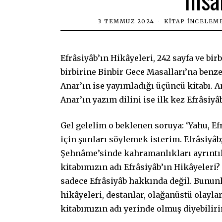
3 TEMMUZ 2024
KITAP İNCELEM
Efrâsiyâb’ın Hikâyeleri, 242 sayfa ve bi
birbirine Binbir Gece Masalları’na benze
Anar’ın ise yayımladığı üçüncü kitabı. An
Anar’ın yazım dilini ise ilk kez Efrâsiyâ
Gel gelelim o beklenen soruya: ‘Yahu, Ef
için şunları söylemek isterim. Efrâsiyâ
Şehnâme’sinde kahramanlıkları ayrıntıl
kitabımızın adı Efrâsiyâb’ın Hikâyeleri?
sadece Efrâsiyâb hakkında değil. Bununl
hikâyeleri, destanlar, olağanüstü olayl
kitabımızın adı yerinde olmuş diyebilir