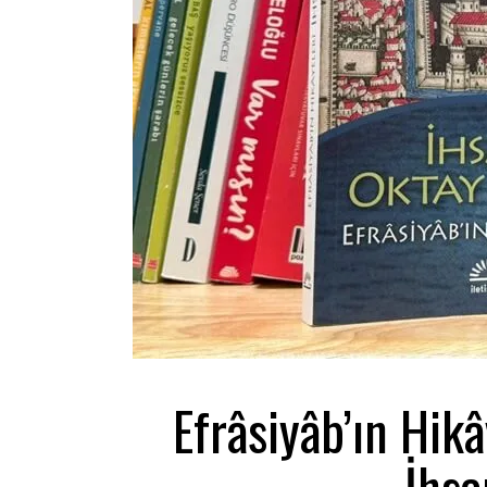
Efrâsiyâb’ın Hik
İhsa