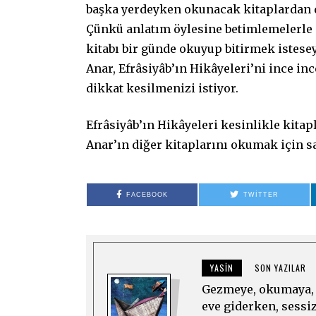
başka yerdeyken okunacak kitaplardan de
Çünkü anlatım öylesine betimlemelerle d
kitabı bir günde okuyup bitirmek istese
Anar, Efrâsiyâb’ın Hikâyeleri’ni ince in
dikkat kesilmenizi istiyor.
Efrâsiyâb’ın Hikâyeleri kesinlikle kit
Anar’ın diğer kitaplarını okumak için sa
FACEBOOK
TWITTER
YASIN
SON YAZILAR
Gezmeye, okumaya, g
eve giderken, sessi