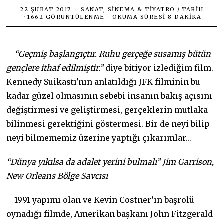
22 ŞUBAT 2017
SANAT, SINEMA & TIYATRO
/
TARIH
1662 GÖRÜNTÜLENME
OKUMA SÜRESI 8 DAKIKA
“Geçmiş başlangıçtır. Ruhu gerçeğe susamış bütün
gençlere ithaf edilmiştir.”
diye bitiyor izlediğim film.
Kennedy Suikastı'nın anlatıldığı JFK filminin bu
kadar güzel olmasının sebebi insanın bakış açısını
değiştirmesi ve geliştirmesi, gerçeklerin mutlaka
bilinmesi gerektiğini göstermesi. Bir de neyi bilip
neyi bilmememiz üzerine yaptığı çıkarımlar…
“Dünya yıkılsa da adalet yerini bulmalı” Jim Garrison,
New Orleans Bölge Savcısı
1991 yapımı olan ve Kevin Costner’ın başrolü
oynadığı filmde, Amerikan başkanı John Fitzgerald