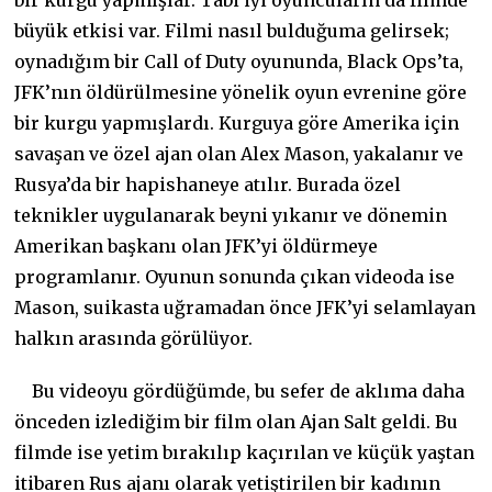
bir kurgu yapmışlar. Tabi iyi oyuncuların da filmde
büyük etkisi var. Filmi nasıl bulduğuma gelirsek;
oynadığım bir Call of Duty oyununda, Black Ops’ta,
JFK’nın öldürülmesine yönelik oyun evrenine göre
bir kurgu yapmışlardı. Kurguya göre Amerika için
savaşan ve özel ajan olan Alex Mason, yakalanır ve
Rusya’da bir hapishaneye atılır. Burada özel
teknikler uygulanarak beyni yıkanır ve dönemin
Amerikan başkanı olan JFK’yi öldürmeye
programlanır. Oyunun sonunda çıkan videoda ise
Mason, suikasta uğramadan önce JFK’yi selamlayan
halkın arasında görülüyor.
Bu videoyu gördüğümde, bu sefer de aklıma daha
önceden izlediğim bir film olan Ajan Salt geldi. Bu
filmde ise yetim bırakılıp kaçırılan ve küçük yaştan
itibaren Rus ajanı olarak yetiştirilen bir kadının