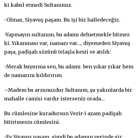
ki kabul etmedi Sultanımız.
-Olmaz, Siyavuş paşam. Bu işi biz halledeceğiz.
-Yapmayın sultanım, bu adamı defnetmekle bitmez
ki. Yıkanması var, namazı var…, diyemeden Siyavuş
paşa, padişah sözünü telaşla kesti ve atıldı:
-Merak buyurma sen, bu adamı ben yıkar yıkar hem
de namazını kıldırırım.
–
Madem bu arzunuzdur Sultanım, şu yakınlarda bir
mahalle camisi vardır isterseniz orada…
Bu cümlesine kuradursun Vezir-i azam padişah
bitirtmesin cümlesini.
-Ey Siyavuş paşam, şimdi bu adamın yerinde siz