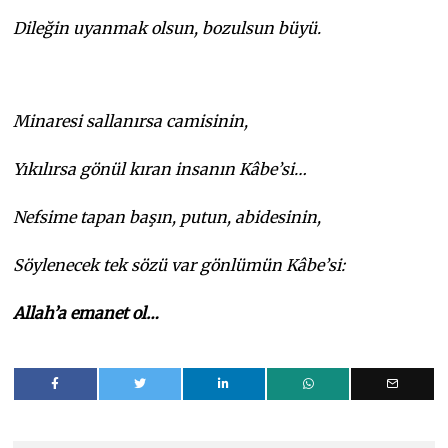
Dileğin uyanmak olsun, bozulsun büyü.
Minaresi sallanır
sa camisinin,
Yıkılır
sa gönül kıran insanın Kâbe’si…
Nefsime tapan başın, putun, abidesinin,
Söylenecek tek söz
ü v
ar gönlümün Kâbe’s
i:
Allah’a emanet ol…