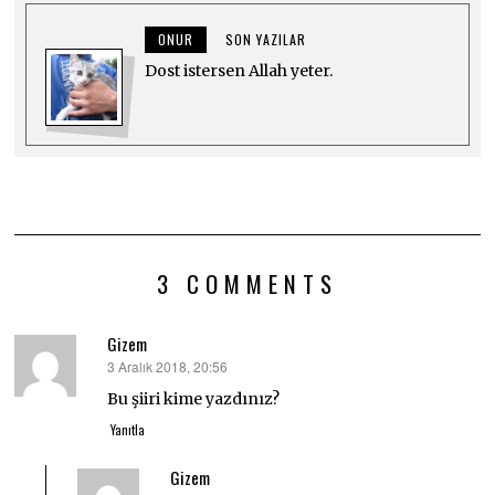
ONUR
SON YAZILAR
Dost istersen Allah yeter.
3 COMMENTS
Gizem
3 Aralık 2018, 20:56
dedi
ki:
Bu şiiri kime yazdınız?
Yanıtla
Gizem