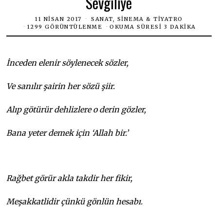
Sevgiliye
11 NISAN 2017
SANAT, SINEMA & TIYATRO
1299 GÖRÜNTÜLENME
OKUMA SÜRESI 3 DAKIKA
İnceden elenir söylenecek sözler,
Ve sanılır şairin her sözü şiir.
Alıp götürür dehlizlere o derin gözler,
Bana yeter demek için ‘Allah bir.’
Rağbet görür akla takdir her fikir,
Meşakkatlidir çünkü gönlün hesabı.