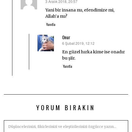
3 Aralık 2018, 20:57
dedi
ki:
Yani bir insana mı, efendimize mi,
Allah’a mı?
Yanıtla
Onur
6 Şubat 2019, 12:12
dedi
ki:
En güzel hırka kime ise onadır
bu şiir.
Yanıtla
YORUM BIRAKIN