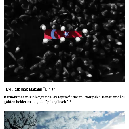
11/40 Suzinak Makamı “Dinle”
Barındırmaz mısın koynunda; ey toprak?” derim, “yer pek”, Döner, imdâdı
gökten beklerim, heyhât, “gök yüksek”. *