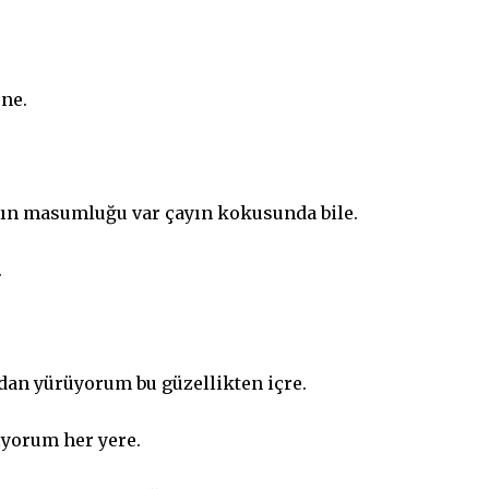
üne.
rın masumluğu var çayın kokusunda bile.
.
an yürüyorum bu güzellikten içre.
şıyorum her yere.