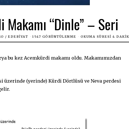
 Makamı “Dinle” – Seri
RO
/
EDEBIYAT
1547 GÖRÜNTÜLENME
OKUMA SÜRESI 4 DAKI
derya bu kez Acemkürdi makamı oldu. Makamımızdan
 üzerinde (yerinde) Kürdi Dörtlüsü ve Neva perdesi
elir.