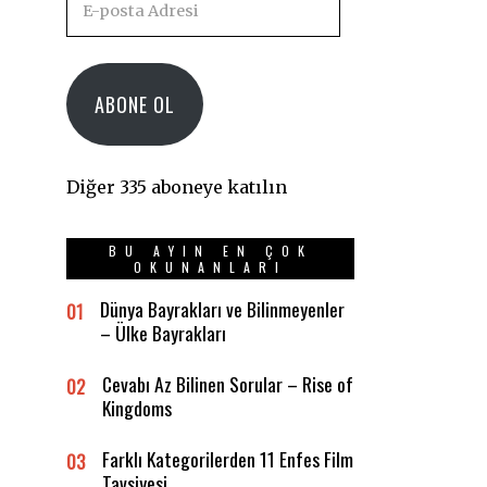
posta
Adresi
ABONE OL
Diğer 335 aboneye katılın
BU AYIN EN ÇOK
OKUNANLARI
Dünya Bayrakları ve Bilinmeyenler
01
– Ülke Bayrakları
Cevabı Az Bilinen Sorular – Rise of
02
Kingdoms
Farklı Kategorilerden 11 Enfes Film
03
Tavsiyesi