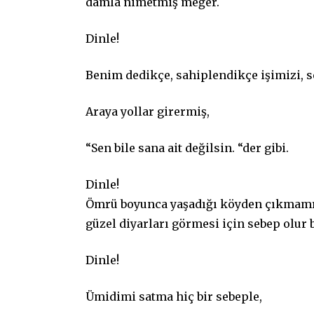
damla nimetmiş meğer.
Dinle!
Benim dedikçe, sahiplendikçe işimizi, s
Araya yollar girermiş,
“Sen bile sana ait değilsin. “der gibi.
Dinle!
Ömrü boyunca yaşadığı köyden çıkmamış 
güzel diyarları görmesi için sebep olur b
Dinle!
Ümidimi satma hiç bir sebeple,