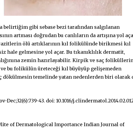
a belirtiğim gibi sebase bezi tarafından salgılanan
ısının artması doğrudan bu canlıların da artışına yol aça
razitlerin ölü artıklarının kıl folikülünde birikmesi kıl
siz hale gelmesine yol açar. Bu tıkanıklılık dermatit,
lığınına zemin hazırlayabilir. Kirpik ve saç folikülleri
ır ve bu folikülün üreteceği kıl büyüyüp gelişemeden
aç dökülmesin temelinde yatan nedenlerden biri olarak 
-Dec;32(6):739-43. doi: 10.1016/j.clindermatol.2014.02.012
ite of Dermatological Importance Indian Journal of