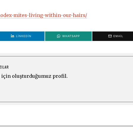
odex-mites-living-within-our-hairs/
LINKEDIN
WHATSAPP
EMAIL
ZILAR
için oluşturduğumuz profil.