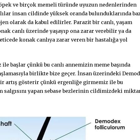
köpek ve birçok memeli türünde uyuzun nedenlerinden
anlılar insan cildinde yüksek oranda bulunduklarında ba
en olarak da kabul edilirler. Parazit bir canlı, yaşam
k canlı üzerinde yaşayıp ona zarar verebilir ya da
eticede konak canlıya zarar veren bir hastalığa yol
 ile başlar çünkü bu canlı annemizin meme başında
şlamasıyla birlikte bize geçer. İnsan üzerindeki Demo
ir artış gösterir çünkü ergenliğe girmemiz ile bu
m salgısını yapan sebase bezlerinin cildimizdeki mikta