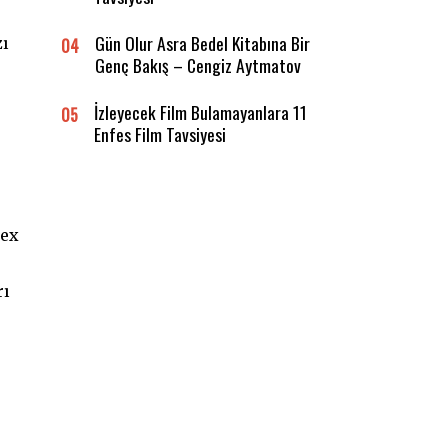
Gün Olur Asra Bedel Kitabına Bir
zı
04
Genç Bakış – Cengiz Aytmatov
İzleyecek Film Bulamayanlara 11
05
Enfes Film Tavsiyesi
dex
rı