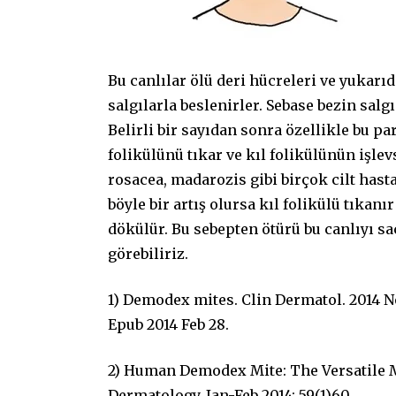
Bu canlılar ölü deri hücreleri ve yukarıd
salgılarla beslenirler. Sebase bezin salg
Belirli bir sayıdan sonra özellikle bu pa
folikülünü tıkar ve kıl folikülünün işlev
rosacea, madarozis gibi birçok cilt hasta
böyle bir artış olursa kıl folikülü tıkan
dökülür. Bu sebepten ötürü bu canlıyı s
görebiliriz.
1) Demodex mites. Clin Dermatol. 2014 Nov
Epub 2014 Feb 28.
2) Human Demodex Mite: The Versatile M
Dermatology. Jan-Feb 2014; 59(1)60