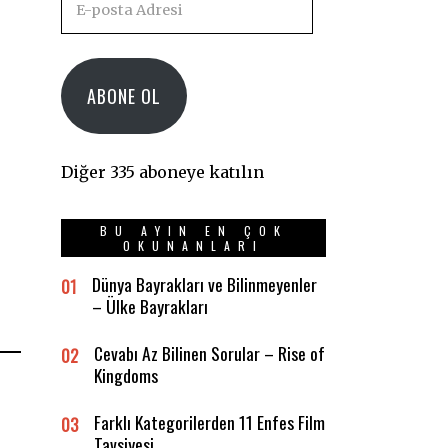
posta
Adresi
ABONE OL
Diğer 335 aboneye katılın
BU AYIN EN ÇOK
OKUNANLARI
Dünya Bayrakları ve Bilinmeyenler
01
– Ülke Bayrakları
Cevabı Az Bilinen Sorular – Rise of
02
Kingdoms
Farklı Kategorilerden 11 Enfes Film
03
Tavsiyesi