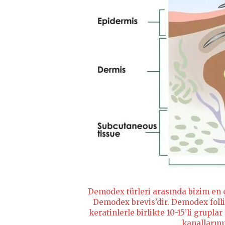
Demodex türleri arasında bizim en ç
Demodex brevis’dir. Demodex follic
keratinlerle birlikte 10-15’li grupl
kanallarını