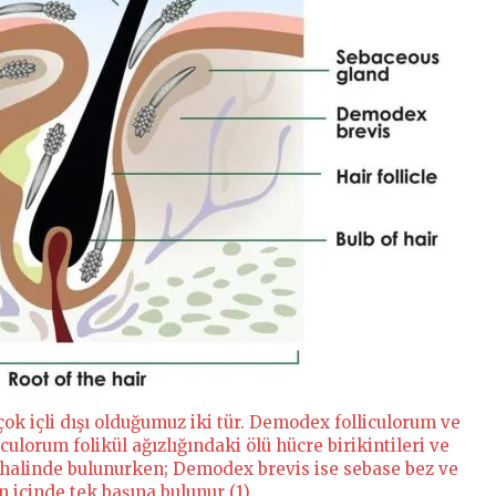
ok içli dışı olduğumuz iki tür. Demodex folliculorum ve
ulorum folikül ağızlığındaki ölü hücre birikintileri ve
ar halinde bulunurken; Demodex brevis ise sebase bez ve
n içinde tek başına bulunur (1).