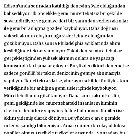
Edison’unda sonradan katıldığı deneyin şöyle olduğundan
bahsediliyor. İlk öncelikle gemi mürettebatsız bir şekilde
suya indiriliyor ve gemiye dört bir yanından verilen akımlar
ile gemi bir anlığına gözden kayboluyor. Daha doğrusu
yüksek akımın oluşturduğu sisler içinde olduğundan
gözükmüyor. Daha sonra Philadelphia açıklarında akım
kesildiğinde tekrar var oluyor. Fakat deney mürettebatsız
gerçekleştiğinden yüksek akımın onlara ne yapacağı
konusunda tartışmalar çıkıyor. Bu yüzden ikinci deneme ise
sadece gönüllü bir takım denizcinin gemiye alınmasıyla
yapılıyor. İkinci tekrarda ise, yine aynı şekilde tümüyle akım
verildiğinde bir anlığına gemi sisler içinde kayboluyor.
Mürettebatlar da gözükmüyor. Daha sonra akım kesilip,
gemi geldiğinde ise mürettebattaki insanların kiminin
ellerinin demirlere yapışmış hâlde bulunuyor. Kimileri ise
aklını yitirmiş olarak dönüyor. Bu yüzden o an o gemide
neler yaşandığı bilinemiyor. Ama o dönem bu olay oldukça
popüler olmuş. Özellikle Fizikçiler arasında…Sonradan, bu