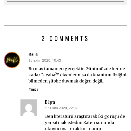
2 COMMENTS
Melih
15 Ekim 2020, 10:43
dedi
ki:
Bu olay tamamen gerçektir. Günümüzde her ne
kadar “acaba?” diyenler olsa da kuantum fiziğini
bilmeden şüphe duymak doğru değil…
Yanıtla
Büşra
17 Ekim 2020, 22:37
dedi
ki:
Ben literatürü araştırarak iki görüşü de
yansıtmak istedim.Zaten sonunda
okuyucuya bıraktım inanıp