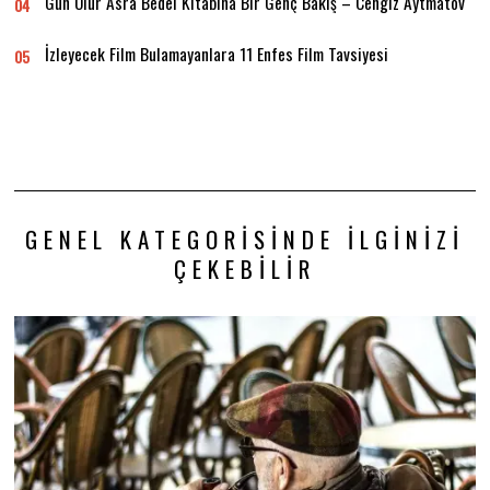
Gün Olur Asra Bedel Kitabına Bir Genç Bakış – Cengiz Aytmatov
04
İzleyecek Film Bulamayanlara 11 Enfes Film Tavsiyesi
05
GENEL KATEGORISINDE İLGINIZI
ÇEKEBILIR