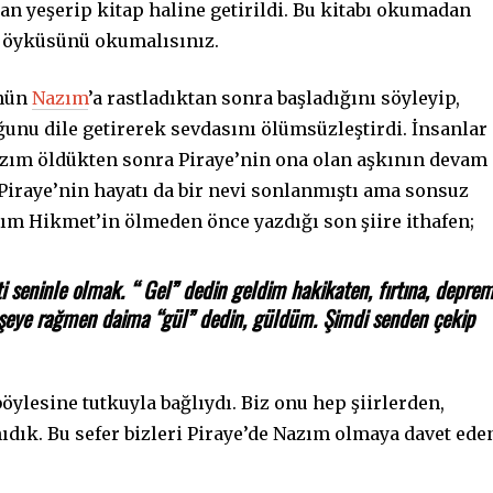
dan yeşerip kitap haline getirildi. Bu kitabı okumadan
t öyküsünü okumalısınız.
ünün
Nazım
’a rastladıktan sonra başladığını söyleyip,
unu dile getirerek sevdasını ölümsüzleştirdi. İnsanlar
zım öldükten sonra Piraye’nin ona olan aşkının devam
iraye’nin hayatı da bir nevi sonlanmıştı ama sonsuz
ım Hikmet’in ölmeden önce yazdığı son şiire ithafen;
 seninle olmak. “ Gel” dedin geldim hakikaten, fırtına, deprem
er şeye rağmen daima “gül” dedin, güldüm. Şimdi senden çekip
öylesine tutkuyla bağlıydı. Biz onu hep şiirlerden,
ıdık. Bu sefer bizleri Piraye’de Nazım olmaya davet ede