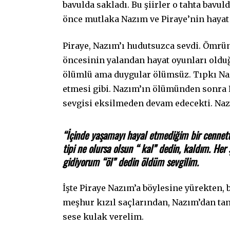
bavulda sakladı. Bu şiirler o tahta bavul
önce mutlaka Nazım ve Piraye’nin haya
Piraye, Nazım’ı hudutsuzca sevdi. Ömr
öncesinin yalandan hayat oyunları olduğ
ölümlü ama duygular ölümsüz. Tıpkı Na
etmesi gibi. Nazım’ın ölümünden sonra P
sevgisi eksilmeden devam edecekti. Naz
“İçinde yaşamayı hayal etmediğim bir cennetti
tipi ne olursa olsun “ kal” dedin, kaldım. H
gidiyorum “öl” dedin öldüm sevgilim.
İşte Piraye Nazım’a böylesine yürekten, b
meşhur kızıl saçlarından, Nazım’dan tan
sese kulak verelim.