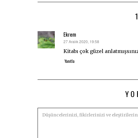
Ekrem
dedi
27 Aralık 2020, 19:58
ki:
Kitabı çok güzel anlatmışsınız
Yanıtla
YO