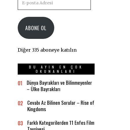
posta
Adresi
ABONE OL
Diğer 335 aboneye katılın
BU AYIN EN ÇOK
OKUNANLARI
Dünya Bayrakları ve Bilinmeyenler
01
– Ülke Bayrakları
Cevabı Az Bilinen Sorular – Rise of
02
Kingdoms
Farklı Kategorilerden 11 Enfes Film
03
Tavsiyesi