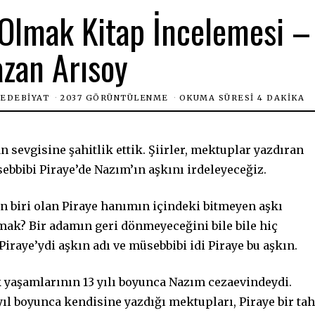
 Olmak Kitap İncelemesi –
zan Arısoy
EDEBIYAT
2037 GÖRÜNTÜLENME
OKUMA SÜRESI 4 DAKIKA
n sevgisine şahitlik ettik. Şiirler, mektuplar yazdıran
ebbibi Piraye’de Nazım’ın aşkını irdeleyeceğiz.
n biri olan Piraye hanımın içindeki bitmeyen aşkı
lmak? Bir adamın geri dönmeyeceğini bile bile hiç
raye’ydi aşkın adı ve müsebbibi idi Piraye bu aşkın.
k yaşamlarının 13 yılı boyunca Nazım cezaevindeydi.
yıl boyunca kendisine yazdığı mektupları, Piraye bir tah