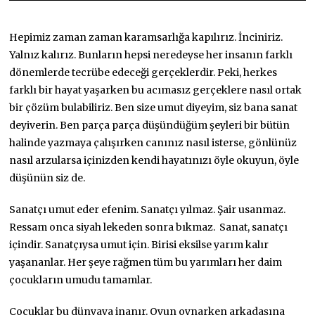
Hepimiz zaman zaman karamsarlığa kapılırız. İnciniriz.
Yalnız kalırız. Bunların hepsi neredeyse her insanın farklı
dönemlerde tecrübe edeceği gerçeklerdir. Peki, herkes
farklı bir hayat yaşarken bu acımasız gerçeklere nasıl ortak
bir çözüm bulabiliriz. Ben size umut diyeyim, siz bana sanat
deyiverin. Ben parça parça düşündüğüm şeyleri bir bütün
halinde yazmaya çalışırken canınız nasıl isterse, gönlünüz
nasıl arzularsa içinizden kendi hayatınızı öyle okuyun, öyle
düşünün siz de.
Sanatçı umut eder efenim. Sanatçı yılmaz. Şair usanmaz.
Ressam onca siyah lekeden sonra bıkmaz. Sanat, sanatçı
içindir. Sanatçıysa umut için. Birisi eksilse yarım kalır
yaşananlar. Her şeye rağmen tüm bu yarımları her daim
çocukların umudu tamamlar.
Çocuklar bu dünyaya inanır. Oyun oynarken arkadaşına