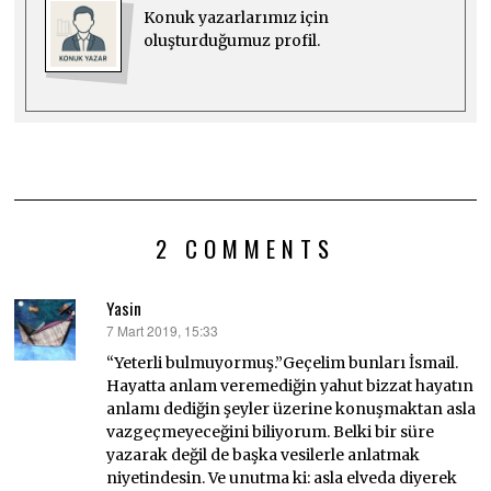
Konuk yazarlarımız için
oluşturduğumuz profil.
2 COMMENTS
Yasin
7 Mart 2019, 15:33
dedi
ki:
“Yeterli bulmuyormuş.”Geçelim bunları İsmail.
Hayatta anlam veremediğin yahut bizzat hayatın
anlamı dediğin şeyler üzerine konuşmaktan asla
vazgeçmeyeceğini biliyorum. Belki bir süre
yazarak değil de başka vesilerle anlatmak
niyetindesin. Ve unutma ki: asla elveda diyerek