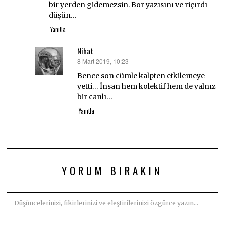
bir yerden gidemezsin. Bor yazısını ve riçırdı
düşün…
Yanıtla
Nihat
8 Mart 2019, 10:23
dedi
ki:
Bence son cümle kalpten etkilemeye
yetti… İnsan hem kolektif hem de yalnız
bir canlı…
Yanıtla
YORUM BIRAKIN