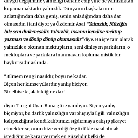
duygu değişimine yalnızlığı bahane edip yine de yalnızlıktan
kopamamaktadır yalnızlık. Dünyanın başkalarının
anlattığından daha geniş, senin anladığından daha dar
olmasıdır. Hani diyor ya Özdemir Asaf
“
Yalnızlık, Müziğin
bile seni dinlemesidir. Yalnızlık, insanın kendine mektup
yazması ve dönüp dönüp okumasıdır
”
diye. Ha işte tam olarak
yalnızlık o okunan mektupların, seni dinleyen şarkıların; o
mektuplara ve şarkılara inanmayan topluma mistik bir
haykırışıdır aslında.
“Bilmem rengi nasıldır, boyu ne kadar.
Biçen her kimse yıllardır yanlış biçiyor.
Bir elbise ki, alabildiğine dar”
diyor Turgut Uyar. Bana göre yanılıyor. Biçen yanlış
biçmiyor, bu darlık yalnızlığın varoluşuyla ilgili. Yalnızlığın
kalıpsızlığına kendi kalıbımızı sığdırmaya çalışıp şikayet
etmektense, onun bize verdiği özgürlükle nasıl olmak
istediğimize karar vermek en güzelidir belki de.